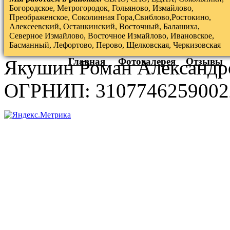
Богородское, Метрогородок, Гольяново, Измайлово,
Преображенское, Соколинная Гора,Свиблово,Ростокино,
Алексеевский, Останкинский, Восточный, Балашиха,
Северное Измайлово, Восточное Измайлово, Ивановское,
Басманный, Лефортово, Перово, Щелковская, Черкизовская
Главная
Фотогалерея
Отзывы
Якушин Роман Александр
ОГРНИП: 3107746259002