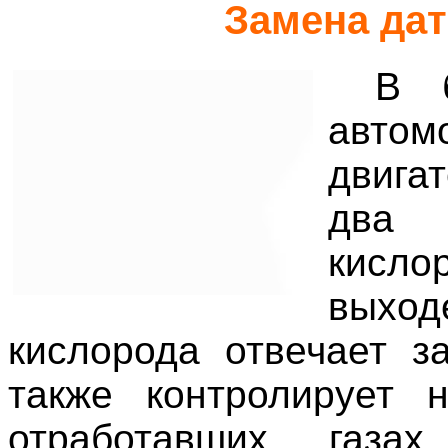
Замена дат
В б
авто
двига
два 
кисло
выход
кислорода отвечает з
также контролирует 
отработавших газа