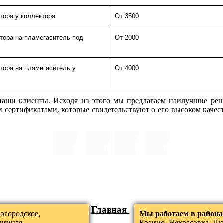
тора у коллектора
От 3500
тора на пламегаситель под
От 2000
тора на пламегаситель у
От 4000
наши клиенты. Исходя из этого мы предлагаем наилучшие реш
сертификатами, которые свидетельствуют о его высоком качест
Главная
огородское,
Мы работаем в района
линная
Косино, Некрасовка, Л