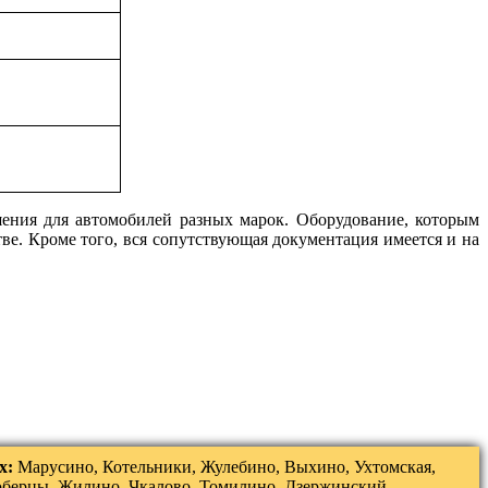
ения для автомобилей разных марок. Оборудование, которым
ве. Кроме того, вся сопутствующая документация имеется и на
х:
Марусино, Котельники, Жулебино, Выхино, Ухтомская,
юберцы, Жилино, Чкалово, Томилино, Дзержинский,