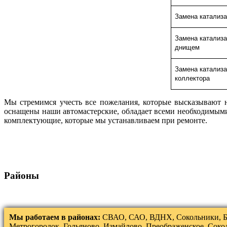
Замена катализа
Замена катализа
днищем
Замена катализа
коллектора
Мы стремимся учесть все пожелания, которые высказывают 
оснащены наши автомастерские, обладает всеми необходимыми 
комплектующие, которые мы устанавливаем при ремонте.
Районы
Мы работаем в районах:
СВАО, САО, ВДНХ, Сокольники, Б
Метрогородок, Гольяново, Измайлово, Преображенское, Соко