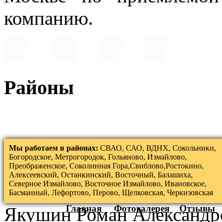
компанию.
Районы
Мы работаем в районах:
СВАО, САО, ВДНХ, Сокольники,
Богородское, Метрогородок, Гольяново, Измайлово,
Преображенское, Соколинная Гора,Свиблово,Ростокино,
Алексеевский, Останкинский, Восточный, Балашиха,
Северное Измайлово, Восточное Измайлово, Ивановское,
Басманный, Лефортово, Перово, Щелковская, Черкизовская
Главная
Фотогалерея
Отзывы
Якушин Роман Александр