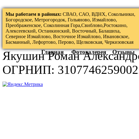
Мы работаем в районах:
СВАО, САО, ВДНХ, Сокольники,
Богородское, Метрогородок, Гольяново, Измайлово,
Преображенское, Соколинная Гора,Свиблово,Ростокино,
Алексеевский, Останкинский, Восточный, Балашиха,
Северное Измайлово, Восточное Измайлово, Ивановское,
Басманный, Лефортово, Перово, Щелковская, Черкизовская
Главная
Фотогалерея
Отзывы
Якушин Роман Александр
ОГРНИП: 3107746259002