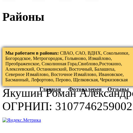
Районы
Мы работаем в районах:
СВАО, САО, ВДНХ, Сокольники,
Богородское, Метрогородок, Гольяново, Измайлово,
Преображенское, Соколинная Гора,Свиблово,Ростокино,
Алексеевский, Останкинский, Восточный, Балашиха,
Северное Измайлово, Восточное Измайлово, Ивановское,
Басманный, Лефортово, Перово, Щелковская, Черкизовская
Главная
Фотогалерея
Отзывы
Якушин Роман Александр
ОГРНИП: 3107746259002