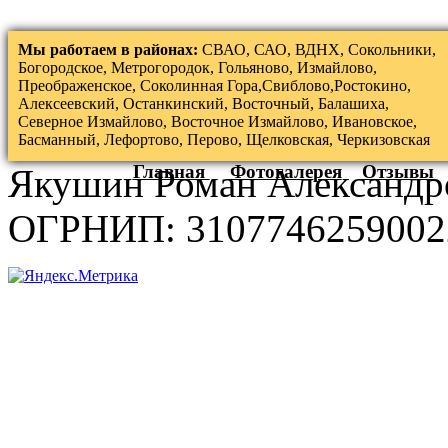
Мы работаем в районах:
СВАО, САО, ВДНХ, Сокольники,
Богородское, Метрогородок, Гольяново, Измайлово,
Преображенское, Соколинная Гора,Свиблово,Ростокино,
Алексеевский, Останкинский, Восточный, Балашиха,
Северное Измайлово, Восточное Измайлово, Ивановское,
Басманный, Лефортово, Перово, Щелковская, Черкизовская
Главная
Фотогалерея
Отзывы
Якушин Роман Александр
ОГРНИП: 3107746259002