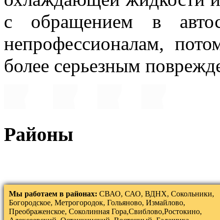
с обращением в авто
непрофессионалам, пото
более серьезным поврежд
Районы
Мы работаем в районах:
СВАО, САО, ВДНХ, Сокольники,
Богородское, Метрогородок, Гольяново, Измайлово,
Преображенское, Соколинная Гора,Свиблово,Ростокино,