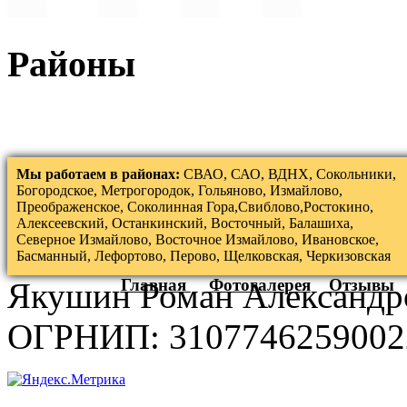
Районы
Мы работаем в районах:
СВАО, САО, ВДНХ, Сокольники,
Богородское, Метрогородок, Гольяново, Измайлово,
Преображенское, Соколинная Гора,Свиблово,Ростокино,
Алексеевский, Останкинский, Восточный, Балашиха,
Северное Измайлово, Восточное Измайлово, Ивановское,
Басманный, Лефортово, Перово, Щелковская, Черкизовская
Главная
Фотогалерея
Отзывы
Якушин Роман Александр
ОГРНИП: 3107746259002