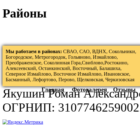
Районы
Мы работаем в районах:
СВАО, САО, ВДНХ, Сокольники,
Богородское, Метрогородок, Гольяново, Измайлово,
Преображенское, Соколинная Гора,Свиблово,Ростокино,
Алексеевский, Останкинский, Восточный, Балашиха,
Северное Измайлово, Восточное Измайлово, Ивановское,
Басманный, Лефортово, Перово, Щелковская, Черкизовская
Главная
Фотогалерея
Отзывы
Якушин Роман Александр
ОГРНИП: 3107746259002