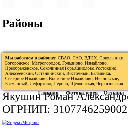
Районы
Мы работаем в районах:
СВАО, САО, ВДНХ, Сокольники,
Богородское, Метрогородок, Гольяново, Измайлово,
Преображенское, Соколинная Гора,Свиблово,Ростокино,
Алексеевский, Останкинский, Восточный, Балашиха,
Северное Измайлово, Восточное Измайлово, Ивановское,
Басманный, Лефортово, Перово, Щелковская, Черкизовская
Главная
Фотогалерея
Отзывы
Якушин Роман Александр
ОГРНИП: 3107746259002