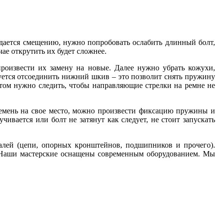
оддается смещению, нужно попробовать ослабить длинный болт,
ае открутить их будет сложнее.
роизвести их замену на новые. Далее нужно убрать кожухи,
уется отсоединить нижний шкив – это позволит снять пружину
том нужно следить, чтобы направляющие стрелки на ремне не
ремень на свое место, можно произвести фиксацию пружины и
чивается или болт не затянут как следует, не стоит запускать
талей (цепи, опорных кронштейнов, подшипников и прочего).
 Наши мастерские оснащены современным оборудованием. Мы