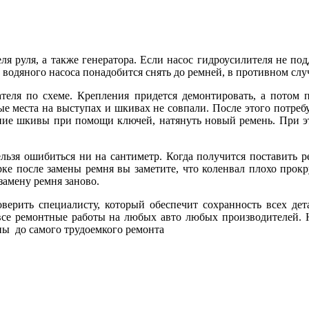
ля руля, а также генератора. Если насос гидроусилителя не п
водяного насоса понадобится снять до ремней, в противном случ
теля по схеме. Крепления придется демонтировать, а потом п
 места на выступах и шкивах не совпали. После этого потреб
рхние шкивы при помощи ключей, натянуть новый ремень. При э
ельзя ошибиться ни на сантиметр. Когда получится поставить 
ке после замены ремня вы заметите, что коленвал плохо прокру
замену ремня заново.
верить специалисту, который обеспечит сохранность всех де
все ремонтные работы на любых авто любых производителей.
ны до самого трудоемкого ремонта