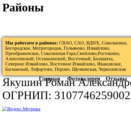
Районы
Мы работаем в районах:
СВАО, САО, ВДНХ, Сокольники,
Богородское, Метрогородок, Гольяново, Измайлово,
Преображенское, Соколинная Гора,Свиблово,Ростокино,
Алексеевский, Останкинский, Восточный, Балашиха,
Северное Измайлово, Восточное Измайлово, Ивановское,
Басманный, Лефортово, Перово, Щелковская, Черкизовская
Главная
Фотогалерея
Отзывы
Якушин Роман Александр
ОГРНИП: 3107746259002