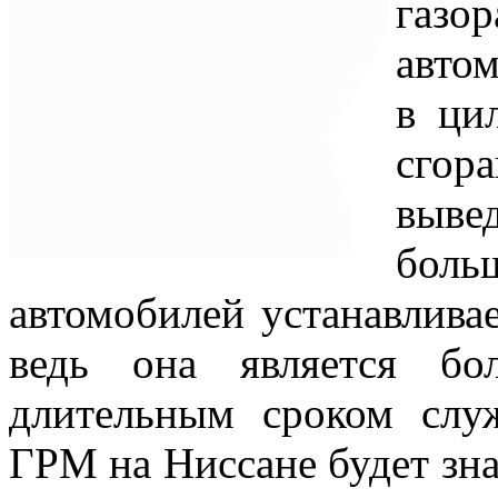
газо
авто
в ци
сгор
выве
бол
автомобилей устанавлива
ведь она является бо
длительным сроком слу
ГРМ на Ниссане будет зна