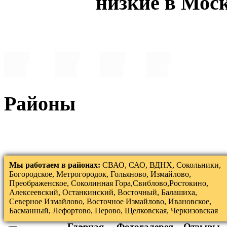
низкие в Мос
Районы
Мы работаем в районах:
СВАО, САО, ВДНХ, Сокольники,
Богородское, Метрогородок, Гольяново, Измайлово,
Преображенское, Соколинная Гора,Свиблово,Ростокино,
Алексеевский, Останкинский, Восточный, Балашиха,
Северное Измайлово, Восточное Измайлово, Ивановское,
Басманный, Лефортово, Перово, Щелковская, Черкизовская
Главная
Фотогалерея
Отзывы