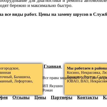
борудование для диагностики и ремонта автомобилей
водят бережно и максимально быстро.
а все виды работ. Цены на замену шрусов в Служб
Главная
огородское,
Мы работаем в района
линная
Косино, Некрасовка, Л
точный, Балашиха,
Вешняки, Реутов, Салты
Все права защищены© 2014 Сайт разр
манный, Лефортово,
ЮВАО, ВАО, Некрасов
ИП Якушин
Роман
4
ерея
Отзывы
Цены
Партнеры
Контакты
К