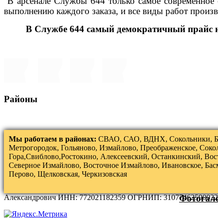
В арсенале Службы 644 только самое современное о
выполнению каждого заказа, и все виды работ произ
В Службе 644 самый демократичный прайс н
Районы
Мы работаем в районах:
СВАО, САО, ВДНХ, Сокольники, Б
Метрогородок, Гольяново, Измайлово, Преображенское, Соко
Гора,Свиблово,Ростокино, Алексеевский, Останкинский, Вос
Северное Измайлово, Восточное Измайлово, Ивановское, Бас
Перово, Щелковская, Черкизовская
Александрович ИНН: 772021182359 ОГРНИП: 31077462590022
Фотогал