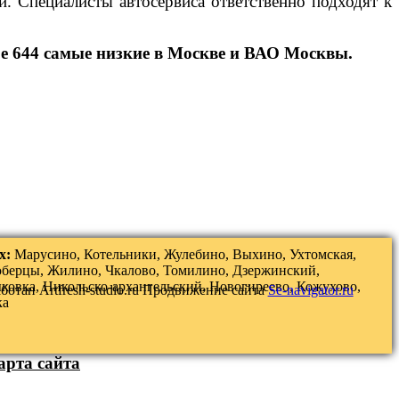
. Специалисты автосервиса ответственно подходят к
е 644 самые низкие в Москве и ВАО Москвы.
х:
Марусино, Котельники, Жулебино, Выхино, Ухтомская,
юберцы, Жилино, Чкалово, Томилино, Дзержинский,
ковка, Никольско-архангельский, Новогиреево, Кожухово,
аботан
Artfresh-studio.ru
Продвижение сайта
Se-navigator.ru
ка
арта сайта