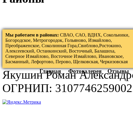
Мы работаем в районах:
СВАО, САО, ВДНХ, Сокольники,
Богородское, Метрогородок, Гольяново, Измайлово,
Преображенское, Соколинная Гора,Свиблово,Ростокино,
Алексеевский, Останкинский, Восточный, Балашиха,
Северное Измайлово, Восточное Измайлово, Ивановское,
Басманный, Лефортово, Перово, Щелковская, Черкизовская
Главная
Фотогалерея
Отзывы
Якушин Роман Александр
ОГРНИП: 3107746259002