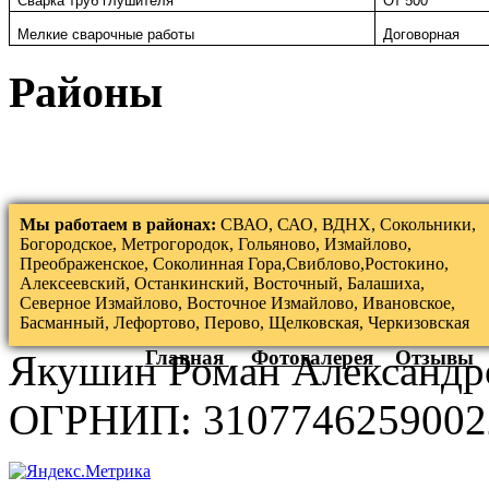
Сварка труб глушителя
От 500
Мелкие сварочные работы
Договорная
Районы
Мы работаем в районах:
СВАО, САО, ВДНХ, Сокольники,
Богородское, Метрогородок, Гольяново, Измайлово,
Преображенское, Соколинная Гора,Свиблово,Ростокино,
Алексеевский, Останкинский, Восточный, Балашиха,
Северное Измайлово, Восточное Измайлово, Ивановское,
Басманный, Лефортово, Перово, Щелковская, Черкизовская
Главная
Фотогалерея
Отзывы
Якушин Роман Александр
ОГРНИП: 3107746259002