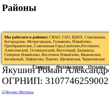
Районы
Мы работаем в районах:
СВАО, САО, ВДНХ, Сокольники,
Богородское, Метрогородок, Гольяново, Измайлово,
Преображенское, Соколинная Гора,Свиблово,Ростокино,
Алексеевский, Останкинский, Восточный, Балашиха,
Северное Измайлово, Восточное Измайлово, Ивановское,
Басманный, Лефортово, Перово, Щелковская, Черкизовская
Главная
Фотогалерея
Отзывы
Якушин Роман Александр
ОГРНИП: 3107746259002