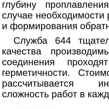
глубину проплавлени
случае необходимости
и формирования обратн
Служба 644 тщател
качества производим
соединения проходя
герметичности. Стоим
рассчитывается ин
сложность работ в каж
аргонодуговая моментальная сварка,сварка радиатора,аргонная сварка, Сварка аргонная, аргонодуговая сварка, аргонно дуговая сварка,сварка радиатора,цена аргонодуговой сварки,аргонно дуговая сварка,в аргонно-дуговой сварке,аргонная сварка,Сварка аргонная,сварка аргоновая,аргоновая сварка цена,аргонод