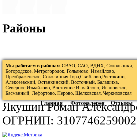
Районы
Мы работаем в районах:
СВАО, САО, ВДНХ, Сокольники,
Богородское, Метрогородок, Гольяново, Измайлово,
Преображенское, Соколинная Гора,Свиблово,Ростокино,
Алексеевский, Останкинский, Восточный, Балашиха,
Северное Измайлово, Восточное Измайлово, Ивановское,
Басманный, Лефортово, Перово, Щелковская, Черкизовская
Главная
Фотогалерея
Отзывы
Якушин Роман Александр
ОГРНИП: 3107746259002