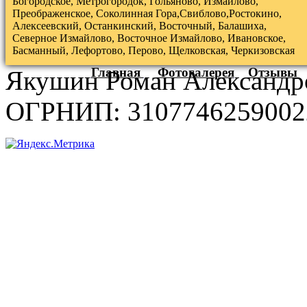
Богородское, Метрогородок, Гольяново, Измайлово,
Преображенское, Соколинная Гора,Свиблово,Ростокино,
Алексеевский, Останкинский, Восточный, Балашиха,
Северное Измайлово, Восточное Измайлово, Ивановское,
Басманный, Лефортово, Перово, Щелковская, Черкизовская
Главная
Фотогалерея
Отзывы
Якушин Роман Александр
ОГРНИП: 3107746259002