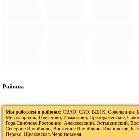
Районы
Мы работаем в районах:
СВАО, САО, ВДНХ, Сокольники, Б
Метрогородок, Гольяново, Измайлово, Преображенское, Соко
Гора,Свиблово,Ростокино, Алексеевский, Останкинский, Вос
Северное Измайлово, Восточное Измайлово, Ивановское, Бас
Перово, Щелковская, Черкизовская