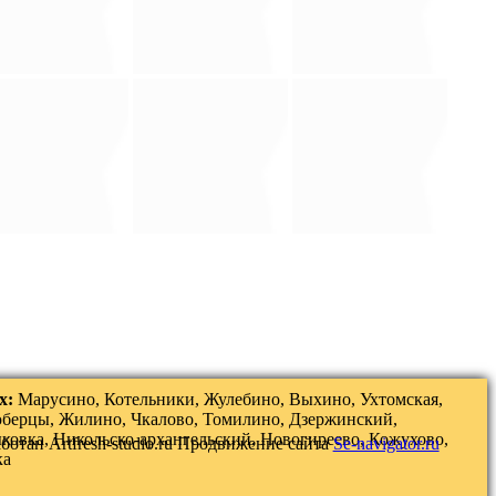
х:
Марусино, Котельники, Жулебино, Выхино, Ухтомская,
юберцы, Жилино, Чкалово, Томилино, Дзержинский,
ковка, Никольско-архангельский, Новогиреево, Кожухово,
аботан
Artfresh-studio.ru
Продвижение сайта
Se-navigator.ru
ка