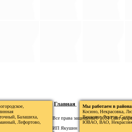
Главная
огородское,
Мы работаем в района
линная
Косино, Некрасовка, Л
точный, Балашиха,
Вешняки, Реутов, Салты
Все права защищены© 2014 Сайт разр
манный, Лефортово,
ЮВАО, ВАО, Некрасов
ИП Якушин