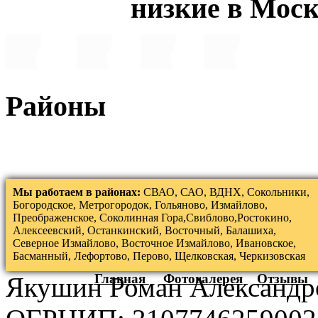
низкие в Мос
Районы
Мы работаем в районах:
СВАО, САО, ВДНХ, Сокольники,
Богородское, Метрогородок, Гольяново, Измайлово,
Преображенское, Соколинная Гора,Свиблово,Ростокино,
Алексеевский, Останкинский, Восточный, Балашиха,
Северное Измайлово, Восточное Измайлово, Ивановское,
Басманный, Лефортово, Перово, Щелковская, Черкизовская
Главная
Фотогалерея
Отзывы
Якушин Роман Александр