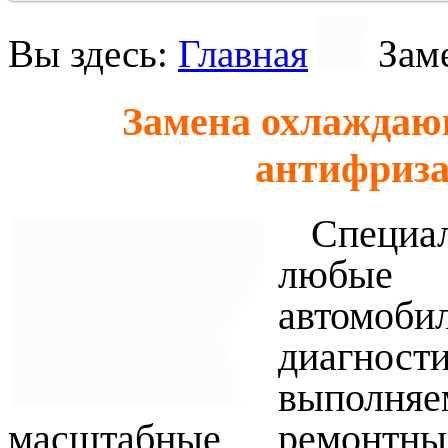
Вы здесь:
Главная
Зам
Замена охлаждаю
антифриза
Специал
любые 
автом
диагнос
выполн
масштабные ремонтн