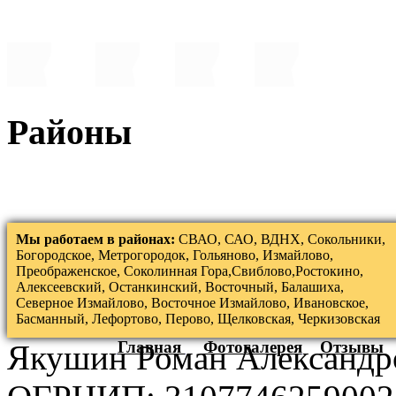
Районы
Мы работаем в районах:
СВАО, САО, ВДНХ, Сокольники,
Богородское, Метрогородок, Гольяново, Измайлово,
Преображенское, Соколинная Гора,Свиблово,Ростокино,
Алексеевский, Останкинский, Восточный, Балашиха,
Северное Измайлово, Восточное Измайлово, Ивановское,
Басманный, Лефортово, Перово, Щелковская, Черкизовская
Главная
Фотогалерея
Отзывы
Якушин Роман Александр