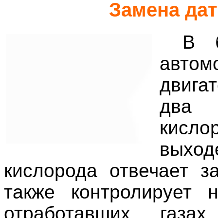
Замена дат
В б
авто
двига
два 
кисло
выход
кислорода отвечает з
также контролирует 
отработавших газа