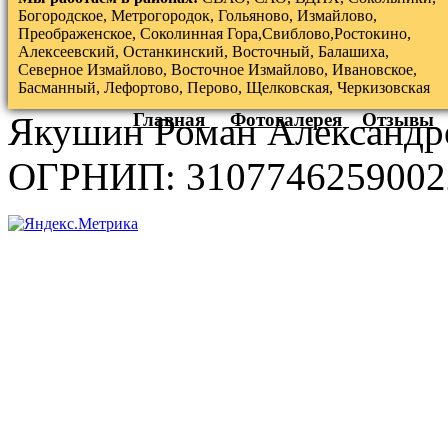
Богородское, Метрогородок, Гольяново, Измайлово,
Преображенское, Соколинная Гора,Свиблово,Ростокино,
Алексеевский, Останкинский, Восточный, Балашиха,
Северное Измайлово, Восточное Измайлово, Ивановское,
Басманный, Лефортово, Перово, Щелковская, Черкизовская
Главная
Фотогалерея
Отзывы
Якушин Роман Александр
ОГРНИП: 3107746259002