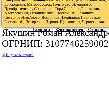
Богородское, Метрогородок, Гольяново, Измайлово,
Преображенское, Соколинная Гора,Свиблово,Ростокино,
Алексеевский, Останкинский, Восточный, Балашиха,
Северное Измайлово, Восточное Измайлово, Ивановское,
Басманный, Лефортово, Перово, Щелковская, Черкизовская
Главная
Фотогалерея
Отзывы
Якушин Роман Александр
ОГРНИП: 3107746259002