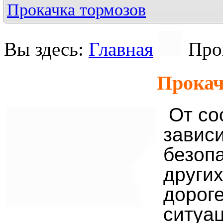
Прокачка тормозов
Вы здесь:
Главная
Про
Прокач
От со
завис
безопа
других
дорог
ситуац