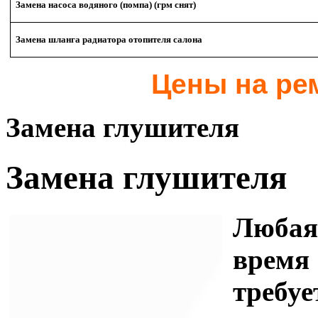
Замена насоса водяного (помпа) (грм снят)
Замена шланга радиатора отопителя салона
Цены на ре
Замена глушителя
Замена глушителя
Любая
время
треб