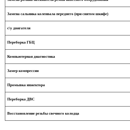
Замена сальника коленвала переднего (при снятом шкифе)
с\у двигателя
Переборка ГБЦ
Компьютерная диагностика
Замер компрессии
Промывка инжектора
Переборка ДВС
Восстановление резьбы свечного колодца
стоимость замены ремня ГРМ, замена грм меган,стоимость замены грм,замена грм цена, Замена ремня ГРМ,замена ремня грм цена, Замена ГРМ,стоимость замены ремня ГРМ,замена грм меган,стоимость замены ремня ГРМ, сколько стоит замена грм,сколько стоит замена грм, замена грм ме