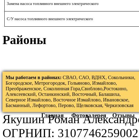
Замена насоса топливного внешнего электрического
С/У насоса топливного внешнего электрического
Районы
Мы работаем в районах:
СВАО, САО, ВДНХ, Сокольники,
Богородское, Метрогородок, Гольяново, Измайлово,
Преображенское, Соколинная Гора,Свиблово,Ростокино,
Алексеевский, Останкинский, Восточный, Балашиха,
Северное Измайлово, Восточное Измайлово, Ивановское,
Басманный, Лефортово, Перово, Щелковская, Черкизовская
Главная
Фотогалерея
Отзывы
Якушин Роман Александр
ОГРНИП: 3107746259002