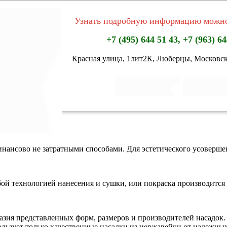
Узнать подробную информацию можно
+7 (495) 644 51 43, +7 (963) 64
Красная улица, 1лит2К, Люберцы, Московск
нансово не затратными способами. Для эстетического усоверш
бой технологией нанесения и сушки, или покраска производится 
зия представленных форм, размеров и производителей насадок. 
ользует только качественные насадки из нержавейки от надежны