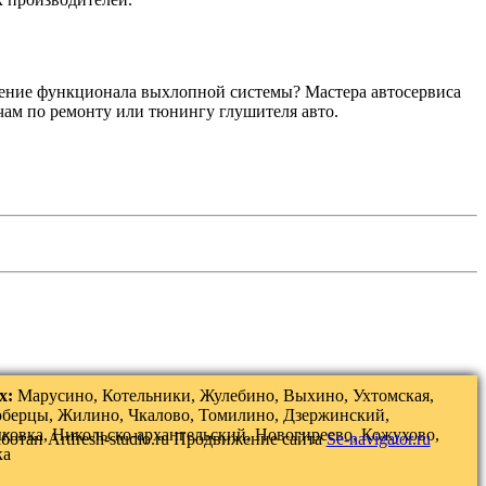
нение функционала выхлопной системы? Мастера автосервиса
чам по ремонту или тюнингу глушителя авто.
х:
Марусино, Котельники, Жулебино, Выхино, Ухтомская,
юберцы, Жилино, Чкалово, Томилино, Дзержинский,
ковка, Никольско-архангельский, Новогиреево, Кожухово,
аботан
Artfresh-studio.ru
Продвижение сайта
Se-navigator.ru
ка