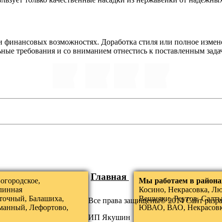
и финансовых возможностях. Доработка стиля или полное изме
ные требования и со вниманием отнестись к поставленным зада
Главная
огородское,
Мы работаем в района
линная
Косино, Некрасовка, Л
точный, Балашиха,
Вешняки, Реутов, Салты
Все права защищены© 2014 Сайт разр
манный, Лефортово,
ЮВАО, ВАО, Некрасов
ИП Якушин