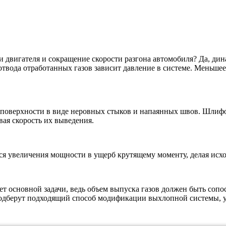
двигателя и сокращение скорости разгона автомобиля? Да, дина
твода отработанных газов зависит давление в системе. Меньше
поверхности в виде неровных стыков и напаянных швов. Шлифо
вая скорость их выведения.
ся увеличения мощности в ущерб крутящему моменту, делая ис
ет основной задачи, ведь объем выпуска газов должен быть соп
подберут подходящий способ модификации выхлопной системы, 