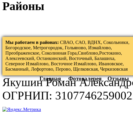
Районы
Мы работаем в районах:
СВАО, САО, ВДНХ, Сокольники,
Богородское, Метрогородок, Гольяново, Измайлово,
Преображенское, Соколинная Гора,Свиблово,Ростокино,
Алексеевский, Останкинский, Восточный, Балашиха,
Северное Измайлово, Восточное Измайлово, Ивановское,
Басманный, Лефортово, Перово, Щелковская, Черкизовская
Главная
Фотогалерея
Отзывы
Якушин Роман Александр
ОГРНИП: 3107746259002