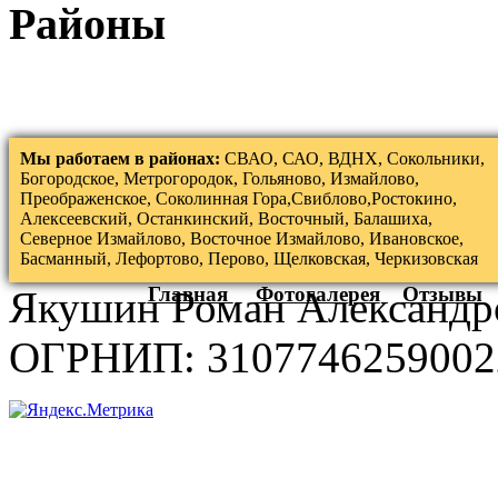
Районы
Мы работаем в районах:
СВАО, САО, ВДНХ, Сокольники,
Богородское, Метрогородок, Гольяново, Измайлово,
Преображенское, Соколинная Гора,Свиблово,Ростокино,
Алексеевский, Останкинский, Восточный, Балашиха,
Северное Измайлово, Восточное Измайлово, Ивановское,
Басманный, Лефортово, Перово, Щелковская, Черкизовская
Главная
Фотогалерея
Отзывы
Якушин Роман Александр
ОГРНИП: 3107746259002