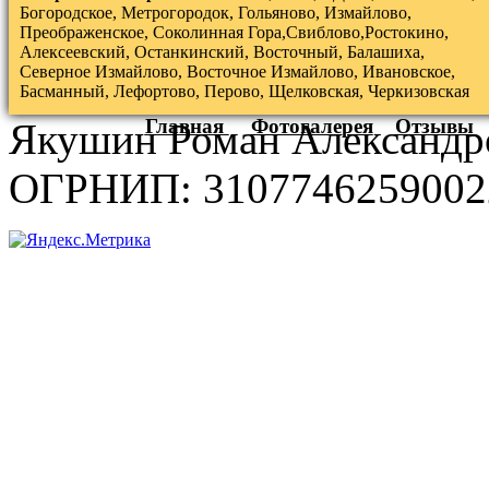
Богородское, Метрогородок, Гольяново, Измайлово,
Преображенское, Соколинная Гора,Свиблово,Ростокино,
Алексеевский, Останкинский, Восточный, Балашиха,
Северное Измайлово, Восточное Измайлово, Ивановское,
Басманный, Лефортово, Перово, Щелковская, Черкизовская
Главная
Фотогалерея
Отзывы
Якушин Роман Александр
ОГРНИП: 3107746259002